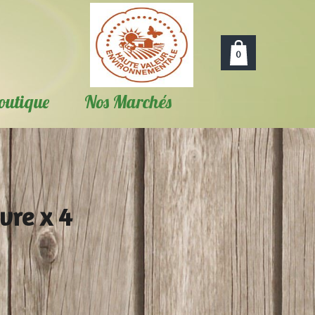
0
outique
Nos Marchés
vre x 4