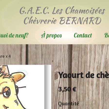
G.A.E.C. Les Chamoisées
Chèvrerie BERNARD
uoi de neuf?
À propos
Contact
B
vre x 4
Yaourt de chè
3,50 €
Quantité